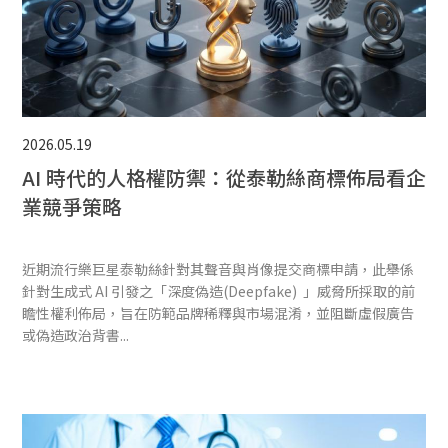
2026.05.19
AI 時代的人格權防禦：從泰勒絲商標佈局看企
業競爭策略
近期流行樂巨星泰勒絲針對其聲音與肖像提交商標申請，此舉係
針對生成式 AI 引發之「深度偽造(Deepfake) 」威脅所採取的前
瞻性權利佈局，旨在防範品牌稀釋與市場混淆，並阻斷虛假廣告
或偽造政治背書...