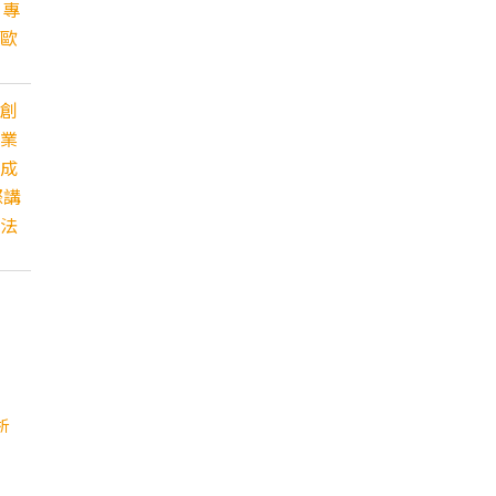
，專
歐
創
業
成
際講
法
析