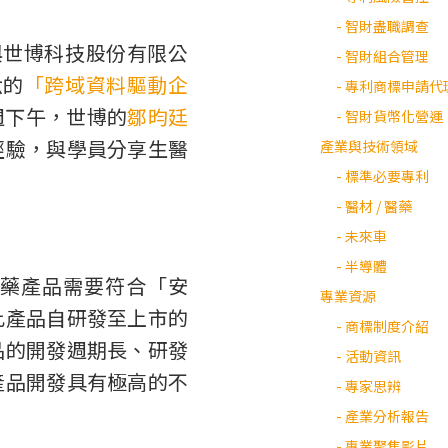
- 智財盡職調查
與世博科技股份有限公
- 智財組合管理
六的
「跨域資料驅動企
- 專利商標申請代
週下午，世博的
鄒昀廷
- 智財貨幣化營運
經驗，與學員分享生醫
產業與技術領域
- 標準必要專利
- 醫材 / 醫藥
- 未來車
- 半導體
藥產品需要符合「安
專業資源
此產品自研發至上市的
- 商標制度介紹
品的開發週期長、研發
- 活動資訊
產品開發具有極高的不
- 專家思辨
- 產業分析報告
- 專業聚焦影片