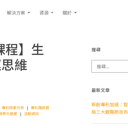
解決方案
資源
關於
題課程】生
搜尋
運思維
搜尋關鍵字:
最新文章
新創專利加速：智
專利檢索分析
專利風險管
局三大戰略助攻布
貨幣化營運
活動資訊