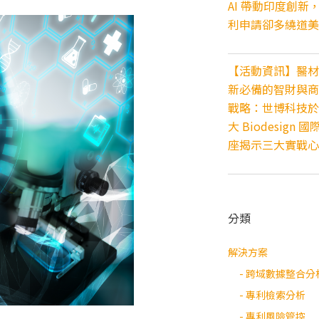
AI 帶動印度創新
利申請卻多繞道美
【活動資訊】醫材
新必備的智財與商
戰略：世博科技於
大 Biodesign 國
座揭示三大實戰心
分類
解決方案
- 跨域數據整合分
- 專利檢索分析
- 專利風險管控