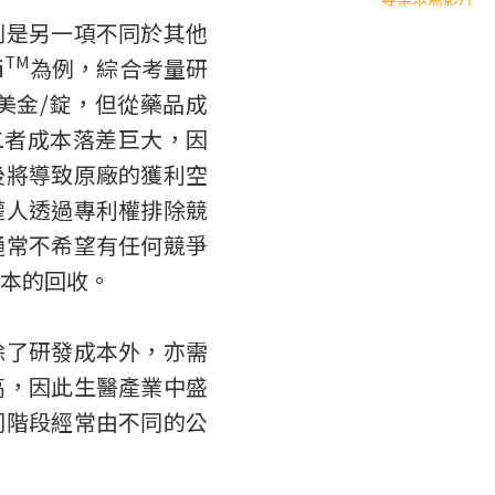
例是另一項不同於其他
TM
i
為例，綜合考量研
美金/錠，但從藥品成
二者成本落差巨大，因
後將導致原廠的獲利空
權人透過專利權排除競
通常不希望有任何競爭
本的回收。
除了研發成本外，亦需
高，因此生醫產業中盛
同階段經常由不同的公