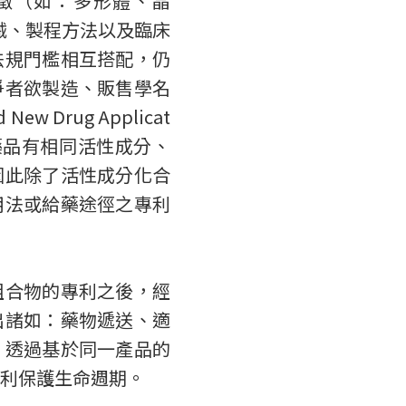
特徵（如：多形體、晶
械、製程方法以及臨床
法規門檻相互搭配，仍
爭者欲製造、販售學名
w Drug Applicat
照藥品有相同活性成分、
因此除了活性成分化合
用法或給藥途徑之專利
組合物的專利之後，經
出諸如：藥物遞送、適
，透過基於同一產品的
利保護生命週期。