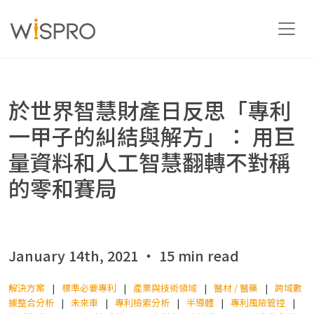
產業與技術領域
於世界智慧財產日反思「專利
一甲子的糾結與解方」： 用巨
解決方案
量資料和人工智慧翻轉不對稱
的零和賽局
資源
關於
January 14th, 2021 ‧ 15 min read
解決方案
標準必要專利
產業與技術領域
醫材 / 醫藥
跨域數
聯絡我們
據整合分析
未來車
專利檢索分析
半導體
專利風險管控