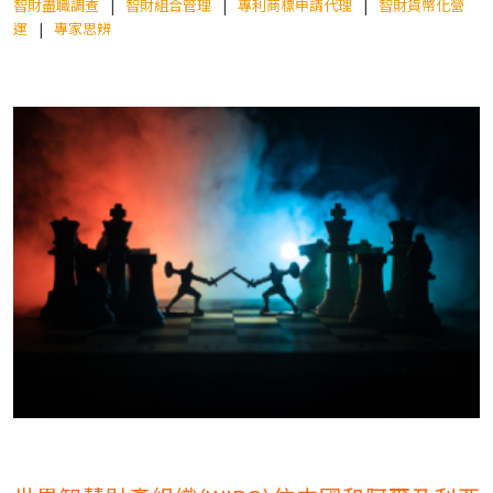
智財盡職調查
智財組合管理
專利商標申請代理
智財貨幣化營
運
專家思辨
TW