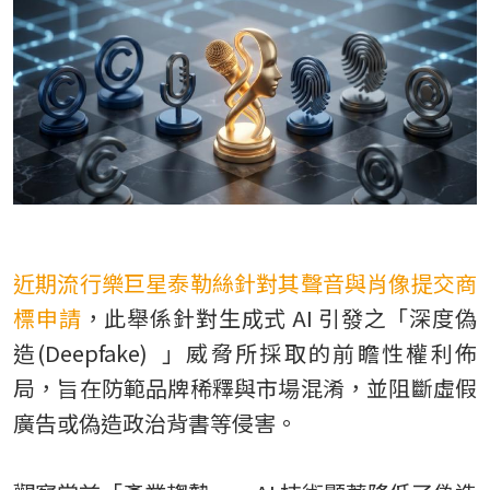
TW
近期流行樂巨星泰勒絲針對其聲音與肖像提交商
標申請
，此舉係針對生成式 AI 引發之「深度偽
造(Deepfake) 」威脅所採取的前瞻性權利佈
局，旨在防範品牌稀釋與市場混淆，並阻斷虛假
廣告或偽造政治背書等侵害。